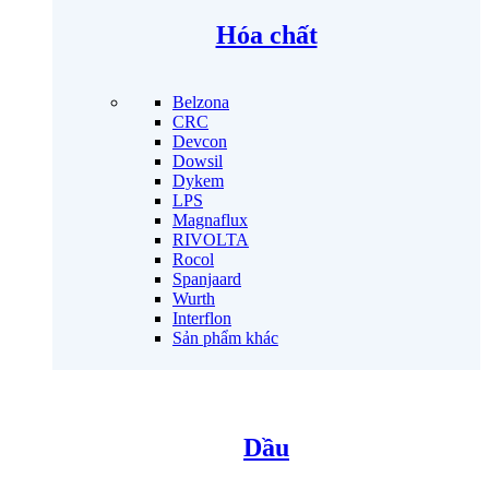
Hóa chất
Belzona
CRC
Devcon
Dowsil
Dykem
LPS
Magnaflux
RIVOLTA
Rocol
Spanjaard
Wurth
Interflon
Sản phẩm khác
Dầu