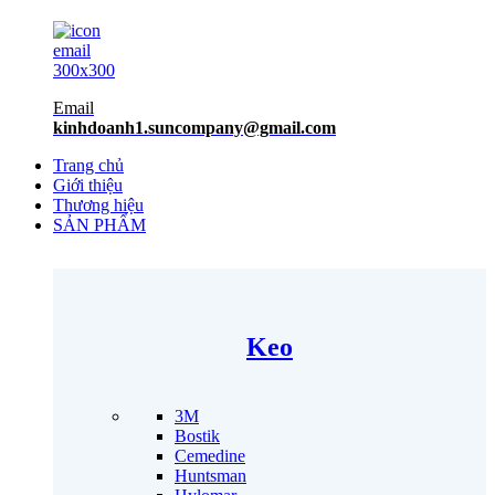
Email
kinhdoanh1.suncompany@gmail.com
Trang chủ
Giới thiệu
Thương hiệu
SẢN PHẨM
Keo
3M
Bostik
Cemedine
Huntsman