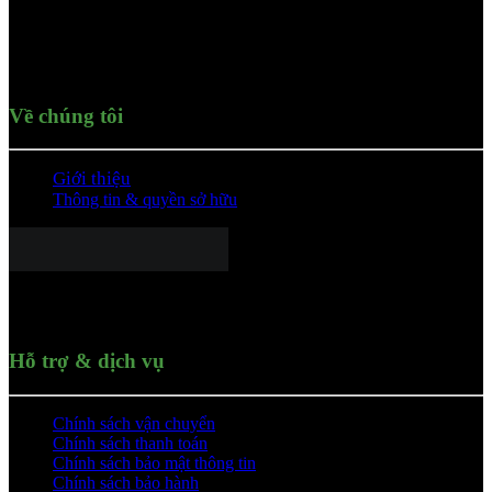
-
Số điện thoại:
090 631 0546
-
Email:
kinhdoanh1.suncompany@gmail.com
Về chúng tôi
Giới thiệu
Thông tin & quyền sở hữu
Hỗ trợ & dịch vụ
Chính sách vận chuyển
Chính sách thanh toán
Chính sách bảo mật thông tin
Chính sách bảo hành