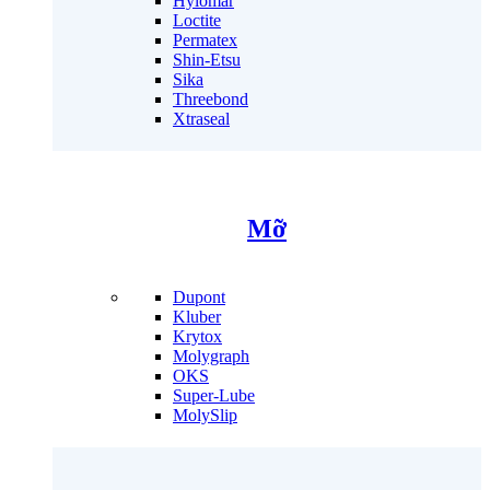
Hylomar
Loctite
Permatex
Shin-Etsu
Sika
Threebond
Xtraseal
Mỡ
Dupont
Kluber
Krytox
Molygraph
OKS
Super-Lube
MolySlip