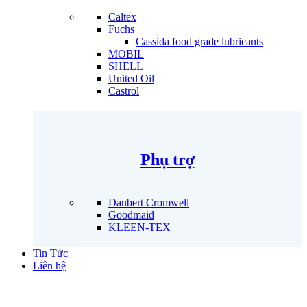
Caltex
Fuchs
Cassida food grade lubricants
MOBIL
SHELL
United Oil
Castrol
Phụ trợ
Daubert Cromwell
Goodmaid
KLEEN-TEX
Tin Tức
Liên hệ