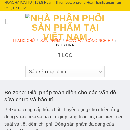
HOACHATVATTU | 118/8 Huỳnh Thiện Lộc, phường Hòa Thạnh, quận Tân
Skip
Phú, TP. HCM
to
content
TRANG CHỦ
/
SẢN PHẨM
/
HÓA CHẤT CÔNG NGHIỆP
/
BELZONA
LỌC
Belzona: Giải pháp toàn diện cho các vấn đề
sửa chữa và bảo trì
Belzona cung cấp hóa chất chuyên dụng cho nhiều ứng
dụng sửa chữa và bảo trì, giúp tăng tuổi thọ, cải thiện hiệu
suất và tiết kiệm chi phí. Dòng sản phẩm đa dạng của