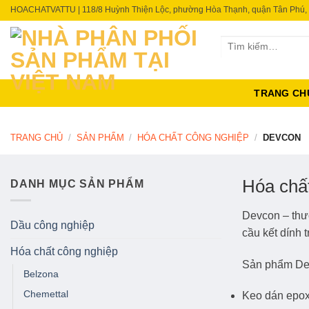
Skip
HOACHATVATTU | 118/8 Huỳnh Thiện Lộc, phường Hòa Thạnh, quận Tân Phú,
to
content
Tìm
kiếm:
TRANG CH
TRANG CHỦ
/
SẢN PHẨM
/
HÓA CHẤT CÔNG NGHIỆP
/
DEVCON
Hóa chất
DANH MỤC SẢN PHẨM
Devcon – thư
Dầu công nghiệp
cầu kết dính 
Hóa chất công nghiệp
Sản phẩm De
Belzona
Chemettal
Keo dán epoxy