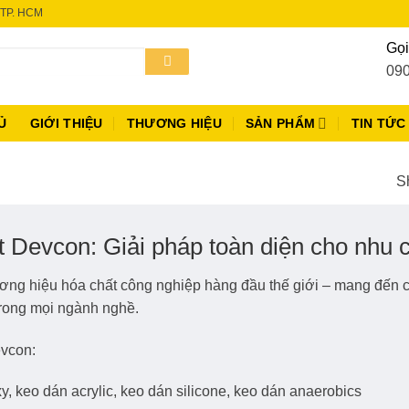
 TP. HCM
Gọi
090
Ủ
GIỚI THIỆU
THƯƠNG HIỆU
SẢN PHẨM
TIN TỨC
Sh
 Devcon: Giải pháp toàn diện cho nhu c
ơng hiệu hóa chất công nghiệp hàng đầu thế giới – mang đến 
trong mọi ngành nghề.
vcon:
, keo dán acrylic, keo dán silicone, keo dán anaerobics