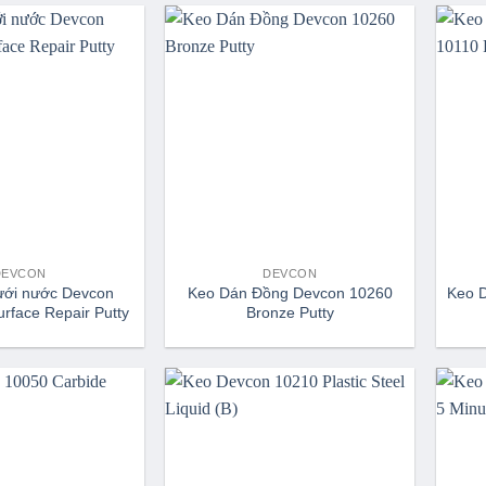
DEVCON
DEVCON
ưới nước Devcon
Keo Dán Đồng Devcon 10260
Keo 
rface Repair Putty
Bronze Putty
(UW)