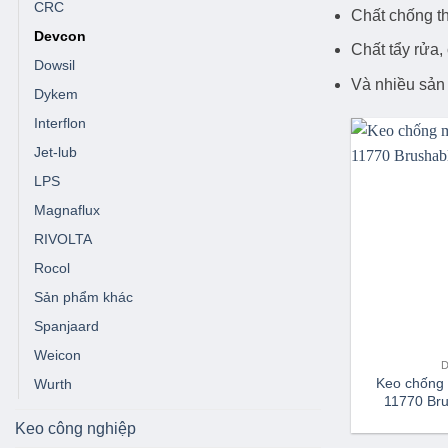
CRC
Chất chống th
Devcon
Chất tẩy rửa,
Dowsil
Và nhiều sản
Dykem
Interflon
Jet-lub
LPS
Magnaflux
RIVOLTA
Rocol
Sản phẩm khác
Spanjaard
Weicon
Keo chống
Wurth
11770 Bru
Keo công nghiệp