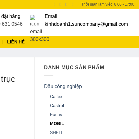
Thời gian làm việc: 8:00 - 17:00
 đặt hàng
Email
 631 0546
kinhdoanh1.suncompany@gmail.com
LIÊN HỆ
DANH MỤC SẢN PHẨM
trục
Dầu công nghiệp
Caltex
Castrol
Fuchs
MOBIL
SHELL