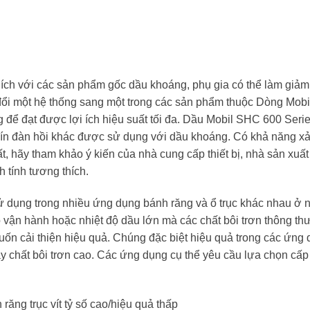
h với các sản phẩm gốc dầu khoáng, phụ gia có thể làm giảm
 đổi một hệ thống sang một trong các sản phẩm thuộc Dòng Mob
 để đạt được lợi ích hiệu suất tối đa. Dầu Mobil SHC 600 Seri
 kín đàn hồi khác được sử dụng với dầu khoáng. Có khả năng xả
t, hãy tham khảo ý kiến ​​của nhà cung cấp thiết bị, nhà sản xuấ
 tính tương thích.
ử dụng trong nhiều ứng dụng bánh răng và ổ trục khác nhau ở
ộ vận hành hoặc nhiệt độ dầu lớn mà các chất bôi trơn thông t
ốn cải thiện hiệu quả. Chúng đặc biệt hiệu quả trong các ứng
thay chất bôi trơn cao. Các ứng dụng cụ thể yêu cầu lựa chọn cấ
răng trục vít tỷ số cao/hiệu quả thấp