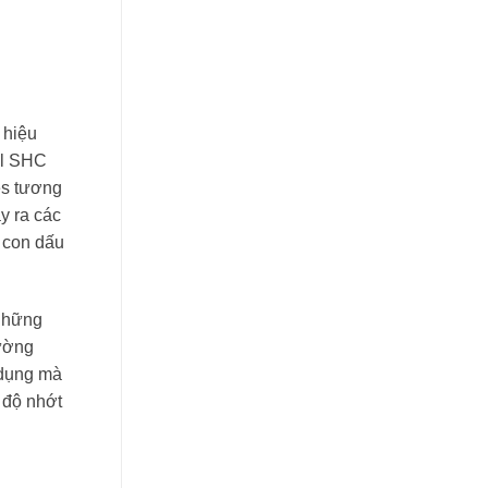
 hiệu
il SHC
es tương
y ra các
t con dấu
 những
hường
 dụng mà
p độ nhớt