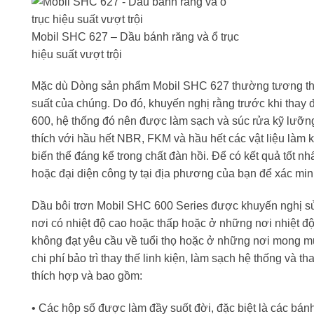
Mobil SHC 627 – Dầu bánh răng và ổ trục
hiệu suất vượt trội
Mặc dù Dòng sản phẩm Mobil SHC 627 thường tương thíc
suất của chúng. Do đó, khuyến nghị rằng trước khi thay
600, hệ thống đó nên được làm sạch và súc rửa kỹ lưỡng
thích với hầu hết NBR, FKM và hầu hết các vật liệu làm
biến thể đáng kể trong chất đàn hồi. Để có kết quả tốt nhấ
hoặc đại diện công ty tại địa phương của bạn để xác minh
Dầu bôi trơn Mobil SHC 600 Series được khuyến nghị s
nơi có nhiệt độ cao hoặc thấp hoặc ở những nơi nhiệt đ
không đạt yêu cầu về tuổi thọ hoặc ở những nơi mong mu
chi phí bảo trì thay thế linh kiện, làm sạch hệ thống và 
thích hợp và bao gồm:
• Các hộp số được làm đầy suốt đời, đặc biệt là các bánh 