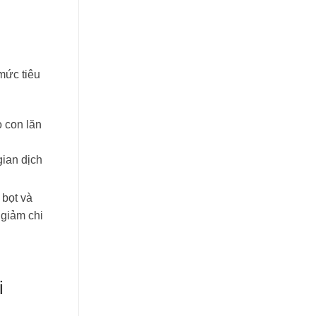
mức tiêu
ọ con lăn
gian dịch
 bọt và
 giảm chi
i