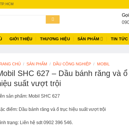
 TP. HCM
Gọi
090
Ủ
GIỚI THIỆU
THƯƠNG HIỆU
SẢN PHẨM
TIN TỨC
RANG CHỦ
/
SẢN PHẨM
/
DẦU CÔNG NGHIỆP
/
MOBIL
Mobil SHC 627 – Dầu bánh răng và ổ 
hiệu suất vượt trội
ên sản phẩm: Mobil SHC 627
ặc điểm:
Dầu bánh răng và ổ trục hiệu suất vượt trội
ình trạng:
Liên hệ sdt 0902 396 546.