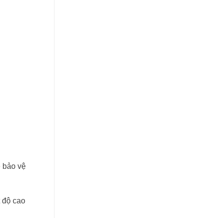
ề bảo vệ
t độ cao