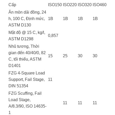
Cấp
ISO150
ISO220
ISO320
ISO460
Ăn mòn dải đồng, 24
h, 100 C, Định mức,
1B
1B
1B
1B
ASTM D130
Mật độ @ 15 C, kg/l,
0,857
ASTM D1298
Nhũ tương, Thời
gian đến 40/40/0, ​​82
15
25
30
30
C, tối thiểu, ASTM
D1401
FZG 4-Square Load
Support, Fail Stage,
11
DIN 51354
FZG Scuffing, Fail
Load Stage,
11
11
11
A/8.3/90, ISO 14635-
1