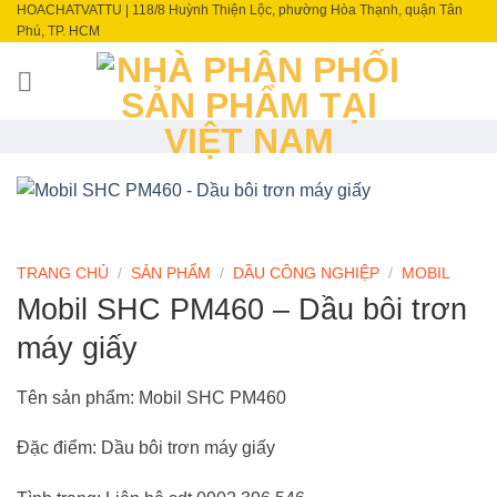
HOACHATVATTU | 118/8 Huỳnh Thiện Lộc, phường Hòa Thạnh, quận Tân
Skip
Phú, TP. HCM
to
content
TRANG CHỦ
/
SẢN PHẨM
/
DẦU CÔNG NGHIỆP
/
MOBIL
Mobil SHC PM460 – Dầu bôi trơn
máy giấy
Tên sản phẩm: Mobil SHC PM460
Đặc điểm:
Dầu bôi trơn máy giấy