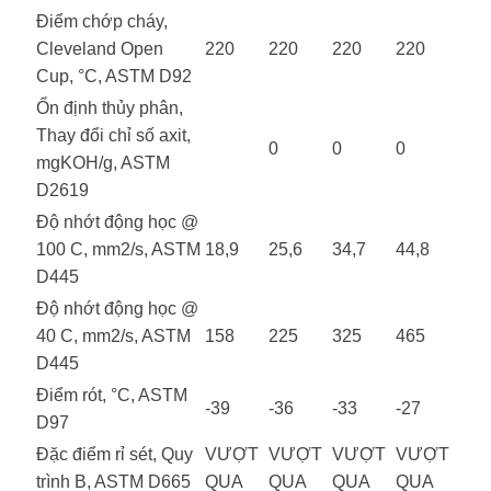
Điểm chớp cháy,
Cleveland Open
220
220
220
220
Cup, °C, ASTM D92
Ổn định thủy phân,
Thay đổi chỉ số axit,
0
0
0
mgKOH/g, ASTM
D2619
Độ nhớt động học @
100 C, mm2/s, ASTM
18,9
25,6
34,7
44,8
D445
Độ nhớt động học @
40 C, mm2/s, ASTM
158
225
325
465
D445
Điểm rót, °C, ASTM
-39
-36
-33
-27
D97
Đặc điểm rỉ sét, Quy
VƯỢT
VƯỢT
VƯỢT
VƯỢT
trình B, ASTM D665
QUA
QUA
QUA
QUA